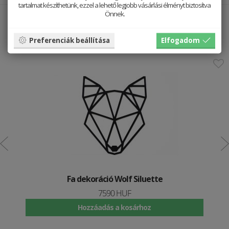
tartalmat készíthetünk, ezzel a lehető legjobb vásárlási élményt biztosítva
Önnek.
Jól néz ki vele
Preferenciák beállítása
Elfogadom
Fa dekoráció Wolf Siluette
7590 HUF
Hozzáadás a kosárhoz