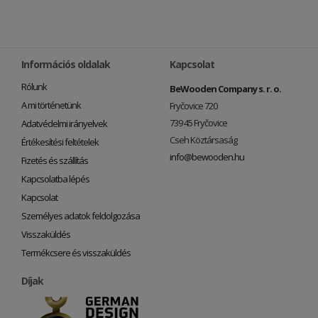
Információs oldalak
Kapcsolat
Rólunk
BeWooden Company s. r. o.
A mi történetünk
Fryčovice 720
739 45 Fryčovice
Adatvédelmi irányelvek
Cseh Köztársaság
Értékesítési feltételek
info@bewooden.hu
Fizetés és szállítás
Kapcsolatba lépés
Kapcsolat
Személyes adatok feldolgozása
Visszaküldés
Termékcsere és visszaküldés
Díjak