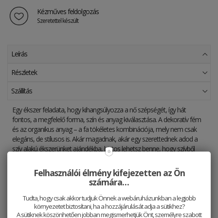
Kézműves feldolgozás
Szeretettel készült
Leírás
Részletek
Szállítás
Egy ékszer feladata, hogy kihangsúlyozza a nő szépségét, így hát
fontos, a megfelelő forma, szín és anyag kiválasztása. A dekoratív fém
és az organikus anyag – a fa tökéletes kombinációja, mely nem csak
elegáns, de stílusos is. Akár magadnak, akár egy szerettednek adod a
szív alakú ékszerünket ajándékba, biztos lehetsz benne, hogy szívből
jövő választás lesz...
Felhasználói élmény kifejezetten az Ön
A termékfotók szemléltető jellegűek. Azok az anyagok, amelyekkel
számára…
dolgozunk, természetesek és szerkezetük specifikus. Az egyes
darabok megjelenése és textúrája különbözhet. Ezért nem található
Tudta, hogy csak akkor tudjuk Önnek a webáruházunkban a legjobb
környezetet biztosítani, ha a hozzájárulását adja a sütikhez?
két teljesen azonos termék - mindegyik egyedi.
A sütiknek köszönhetően jobban megismerhetjük Önt, személyre szabott