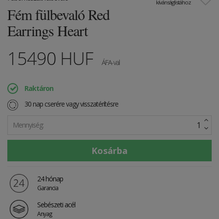
kívánságlistához
Fém fülbevaló Red
Earrings Heart
15490
HUF
ÁFA-val
Raktáron
30 nap cserére vagy visszatérítésre
Mennyiség:
24 hónap
Garancia
Sebészeti acél
Anyag