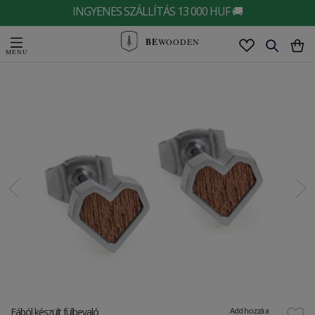
INGYENES SZÁLLÍTÁS 13 000 HUF 🚚
BE
WOODEN
Fából készült fülbevaló
Add hozzá a