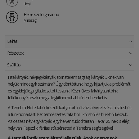
Helyi
Életre szóló garancia
Minőség
Leírás
Részletek
Szállítás
Hitelkártyák, névjegykártyák, tornaterem tagsági kártyák… kinek van
helyük mindegyik számára? Úgy döntöttünk, hogy kijavítjuk a problémát,
és egyidejűleg nyilatkozatot teszünk. Kézműves fakártyatartóink
féltékennyé teszik még a legkifinomultabb úriembereket is.
A Tenebra Note fából készült kártyatartó ötvözi a kivitelezést, a stílust és
a funkcionalitást. Két természetes fafajból - kőrisből és bükkből készült.
Az összes névjegykártyád egy helyen tudod tartani - akár 25-nek is elég
hely van. Fejezd ki férfias stílusérzeted a Tenebra segítségével!
A termékfotók szemléltető jellegűek. Azok az anyagok,