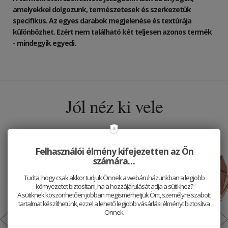
amelyekkel dolgozunk, természetesek és szerkezetük
specifikus. Az egyes darabok megjelenése és textúrája
különbözhet. Ezért nem található két teljesen azonos termék
- mindegyik egyedi.
Jól néz ki vele
Felhasználói élmény kifejezetten az Ön
számára…
Tudta, hogy csak akkor tudjuk Önnek a webáruházunkban a legjobb
környezetet biztosítani, ha a hozzájárulását adja a sütikhez?
A sütiknek köszönhetően jobban megismerhetjük Önt, személyre szabott
tartalmat készíthetünk, ezzel a lehető legjobb vásárlási élményt biztosítva
Önnek.