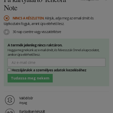
Note
NINCS A KÉSZLETEN
. Kérjük, adja meg az email címét és
tájékoztatni fogjuk, amint újra elérhető lesz.
30 nap cserére vagy visszatérítésre
A termék jelenleg nincs raktáron.
Hagyja meg nekünk az e-mail címét, és felvesszük Önnel a kapcsolatot,
amikor újra elérhető lesz.
Hozzájárulok a személyes adatok kezeléséhez
Tudassa meg nekem
Valódi bőr
Anyag
Európában készült