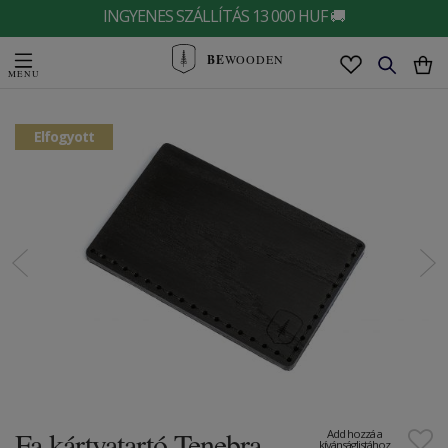
INGYENES SZÁLLÍTÁS 13 000 HUF 🚚
BE
WOODEN
Elfogyott
Fa kártyatartó Tenebra
Add hozzá a
kívánságlistához