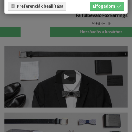
Preferenciák beállítása
Elfogadom
Fa fülbevaló Fox Earrings
5990 HUF
Hozzáadás a kosárhoz