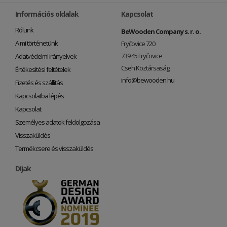
Információs oldalak
Kapcsolat
Rólunk
BeWooden Company s. r. o.
A mi történetünk
Fryčovice 720
739 45 Fryčovice
Adatvédelmi irányelvek
Cseh Köztársaság
Értékesítési feltételek
info@bewooden.hu
Fizetés és szállítás
Kapcsolatba lépés
Kapcsolat
Személyes adatok feldolgozása
Visszaküldés
Termékcsere és visszaküldés
Díjak