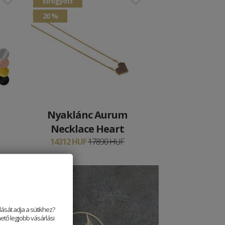
Elfogyott
20 %
Nyaklánc Aurum
Necklace Heart
14312 HUF
17890 HUF
ását adja a sütikhez?
ető legjobb vásárlási