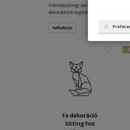
A természet egy darabját csempészheti ott
dekorációink segítségével.
Prefere
Felfedezés
Fa dekoráció
Sitting Fox