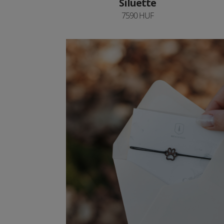
Siluette
7590 HUF