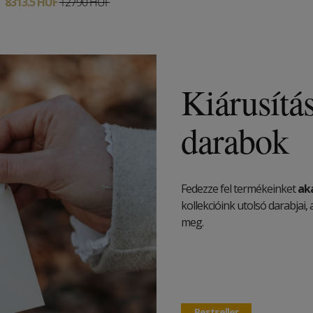
8313.5 HUF
12790 HUF
Kiárusítá
darabok
Fedezze fel termékeinket
ak
kollekcióink utolsó darabja
meg.
Bestseller