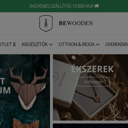
INGYENES SZÁLLÍTÁS 13 000 HUF 🚚
BE
WOODEN
UTLET ⏳
KIEGÉSZÍTŐK
OTTHON & IRODA
GYEREKEK