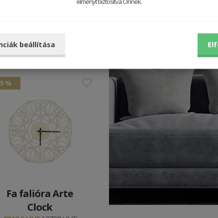
élményt biztosítva Önnek.
honába fából készült otthoni
nciák beállítása
El
35 %
Fa falióra Arte
Clock