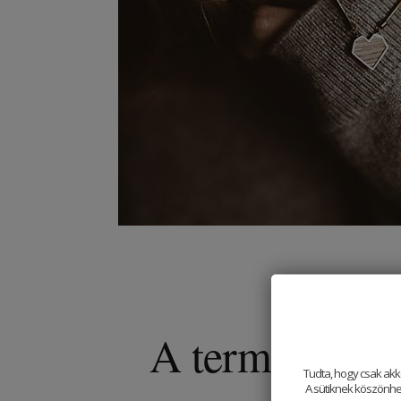
A természet o
Tudta, hogy csak akk
A sütiknek köszönhet