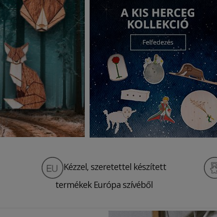
Kézzel, szeretettel készített
termékek Európa szívébő
l