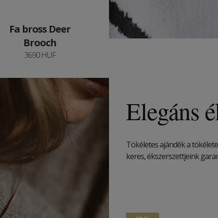
Fa bross Deer
Brooch
3690 HUF
Elegáns é
Tökéletes ajándék a tökélet
keres, ékszerszettjeink garan