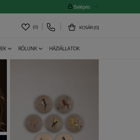
Belépés
(
0
)
KOSÁR
(
0
)
NEK
RÓLUNK
HÁZIÁLLATOK