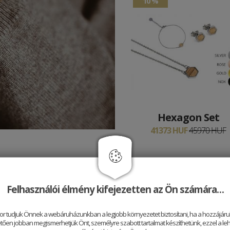
10 %
Hexagon Set
41373 HUF
45970 HUF
Felhasználói élmény kifejezetten az Ön számára…
tthon van
or tudjuk Önnek a webáruházunkban a legjobb környezetet biztosítani, ha a hozzájárul
ően jobban megismerhetjük Önt, személyre szabott tartalmat készíthetünk, ezzel a leh