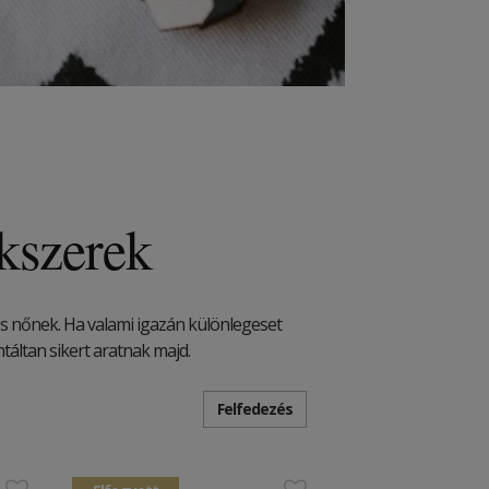
kszerek
es nőnek. Ha valami igazán különlegeset
táltan sikert aratnak majd.
Felfedezés