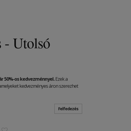
s - Utolsó
ár 50%-os kedvezménnyel.
Ezek a
i, amelyeket kedvezményes áron szerezhet
Felfedezés