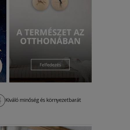
Kiváló minőség és környezetbará
t