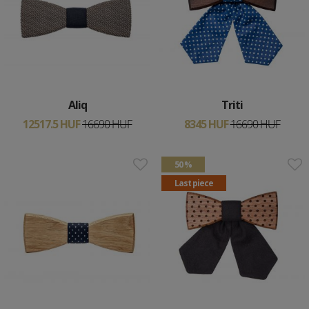
Aliq
Triti
12517.5 HUF
16690 HUF
8345 HUF
16690 HUF
50 %
Last piece