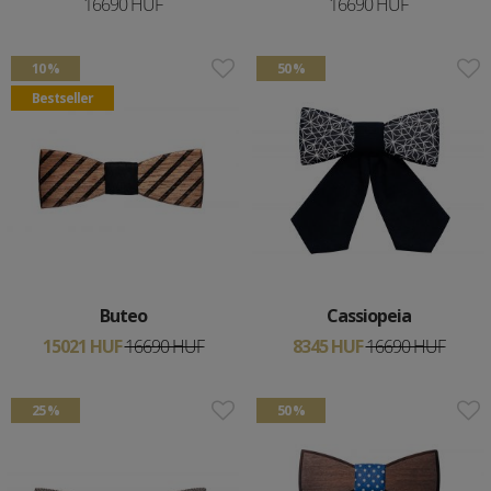
16690 HUF
16690 HUF
10 %
50 %
Bestseller
Buteo
Cassiopeia
15021 HUF
16690 HUF
8345 HUF
16690 HUF
25 %
50 %