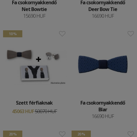
Fa csokornyakkendő
Fa csokornyakkendő
Net Bowtie
Deer Bow Tie
15690 HUF
16690 HUF
10 %
Szett férfiaknak
Fa csokornyakkendő
Blar
45063 HUF
50070 HUF
16690 HUF
20 %
20 %