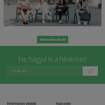
BeWooden World
Ne hagyd ki a híreinket!
Információs oldalak
Kapcsolat