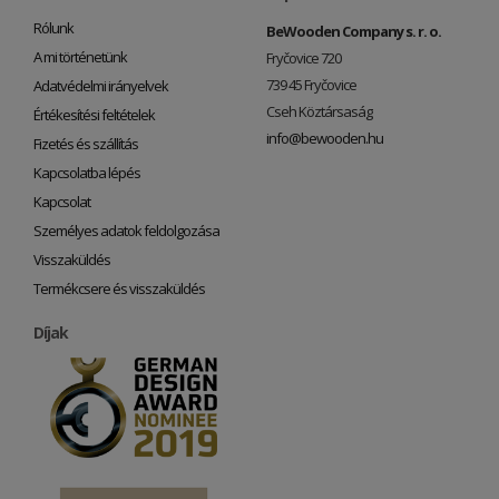
Rólunk
BeWooden Company s. r. o.
A mi történetünk
Fryčovice 720
739 45 Fryčovice
Adatvédelmi irányelvek
Cseh Köztársaság
Értékesítési feltételek
info@bewooden.hu
Fizetés és szállítás
Kapcsolatba lépés
Kapcsolat
Személyes adatok feldolgozása
Visszaküldés
Termékcsere és visszaküldés
Díjak