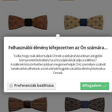
Felhasználói élmény kifejezetten az Ön számára…
Fa csokornyakkendő
Fa csokornyakkendő
Tudta, hogy csak akkor tudjuk Önnek a webáruházunkban a legjobb
Fox Bow Tie
Lion Bow Tie
környezetet biztosítani, ha a hozzájárulását adja a sütikhez?
A sütiknek köszönhetően jobban megismerhetjük Önt, személyre szabott
13352 HUF
16690 HUF
13352 HUF
16690 HUF
tartalmat készíthetünk, ezzel a lehető legjobb vásárlási élményt biztosítva
Önnek.
Preferenciák beállítása
Elfogadom