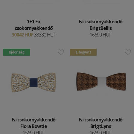
1+1 Fa
Fa csokornyakkendő
csokornyakkendő
BrigtBellis
30042 HUF
33380 HUF
16690 HUF
Újdonság
Elfogyott
Fa csokornyakkendő
Fa csokornyakkendő
Flora Bowtie
BrigtLynx
15690 HUF
16690 HUF