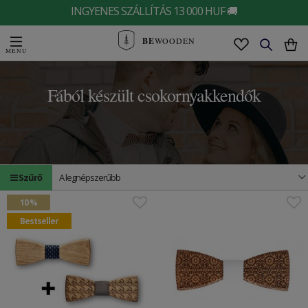
INGYENES SZÁLLÍTÁS 13 000 HUF 🚚
BE
WOODEN
Fából készült csokornyakkendők
Szűrő
A legnépszerűbb
10 %
Bestseller